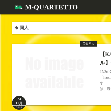
コ
M-QUARTETTO
ン
テ
ン
同人
ツ
へ
ス
音楽同人
キ
【KA
ッ
プ
ル】
12/2
「Fas
す！ う
は、過去
24
11月
2018