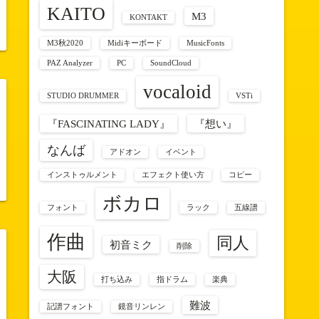
KAITO
M3
KONTAKT
M3秋2020
Midiキーボード
MusicFonts
PAZ Analyzer
PC
SoundCloud
vocaloid
STUDIO DRUMMER
VSTi
『FASCINATING LADY』
『想い』
なんば
アドオン
イベント
インストゥルメント
エフェクト使い方
コピー
ボカロ
フォント
ラック
五線譜
作曲
同人
初音ミク
削除
大阪
打ち込み
指ドラム
楽典
難波
記譜フォント
鏡音リンレン