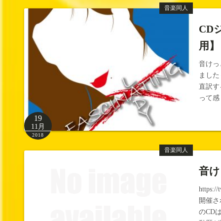
音楽同人
CD
用】
音けっ
ました～
直訳す
って感
19
11月
2018
音楽同人
音け
https
開催さ
のCD