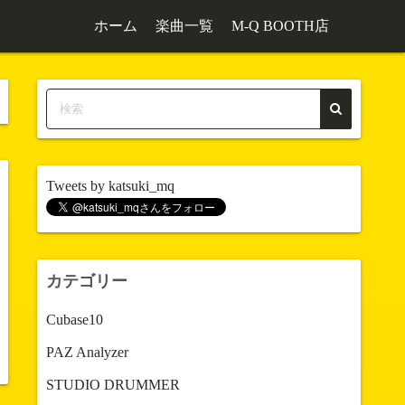
ホーム
楽曲一覧
M-Q BOOTH店
Tweets by katsuki_mq
カテゴリー
Cubase10
PAZ Analyzer
STUDIO DRUMMER