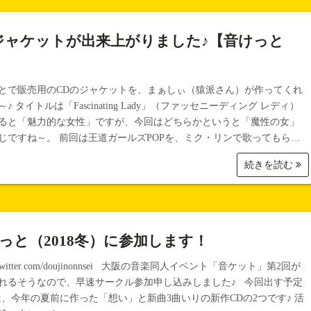
ジャケットが出来上がりました♪【音けっと
とで販売用のCDのジャケットを、まぁしぃ（猿派さん）が作ってくれ
♪ タイトルは「Fascinating Lady」（ファッセニーディング レディ）
ると「魅力的な女性」ですが、今回はどちらかというと「魔性の女」
じですね～。 前回は王道ガールズPOPを、ミク・リンで歌ってもら…
続きを読む
っと（2018冬）に参加します！
://twitter.com/doujinonnsei 大阪の音楽同人イベント「音ケット」第2回が
れるそうなので、早速サークル参加申し込みしました♪ 今回出す予定
は、今年の夏前に作った「想い」と新曲3曲いりの新作CDの2つです♪ 活