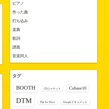
ピアノ
作った曲
打ち込み
楽典
歌詞
譜面
音楽同人
タグ
BOOTH
Cubase10
CDジャケット
DTM
Flat for Docs
Googleドキュメント