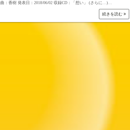
曲：香樹 発表日：2018/06/02 収録CD：「想い」 (さらに…)…
続きを読む