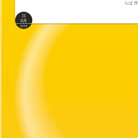
らば 作
11
8月
2018