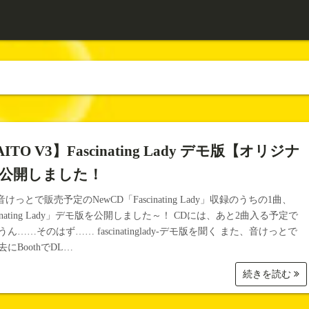
ITO V3】Fascinating Lady デモ版【オリジナ
公開しました！
の音けっとで販売予定のNewCD「Fascinating Lady」収録のうちの1曲、
cinating Lady」デモ版を公開しました～！ CDには、あと2曲入る予定で
ん……そのはず…… fascinatinglady-デモ版を聞く また、音けっとで
にBoothでDL…
続きを読む