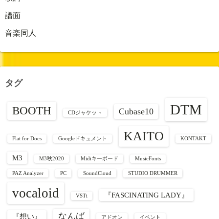
譜面
音楽同人
タグ
DTM
BOOTH
Cubase10
CDジャケット
KAITO
Flat for Docs
Googleドキュメント
KONTAKT
M3
M3秋2020
Midiキーボード
MusicFonts
PAZ Analyzer
PC
SoundCloud
STUDIO DRUMMER
vocaloid
『FASCINATING LADY』
VSTi
なんば
『想い』
アドオン
イベント