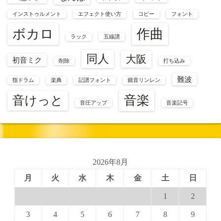
インストゥルメント
エフェクト使い方
コピー
フォント
ボカロ
作曲
ラック
五線譜
同人
大阪
初音ミク
削除
打ち込み
難波
指ドラム
楽典
記譜フォント
鏡音リンレン
音楽
音けっと
音圧アップ
音楽記号
2026年8月
月
火
水
木
金
土
日
1
2
3
4
5
6
7
8
9