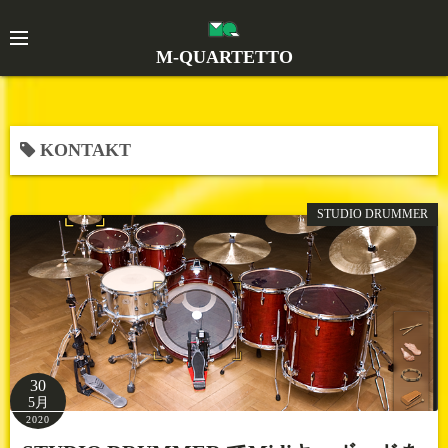
コ
ン
M-QUARTETTO
テ
ン
ツ
へ
KONTAKT
ス
キ
STUDIO DRUMMER
ッ
プ
30
5月
2020