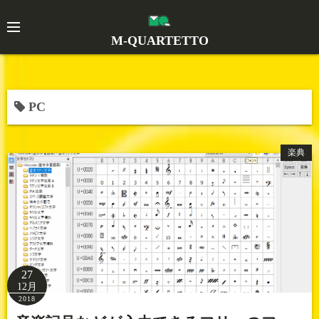
コ
ン
M-QUARTETTO
テ
ン
ツ
へ
PC
ス
キ
楽典
ッ
プ
27
12月
2018