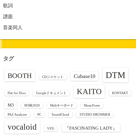
歌詞
譜面
音楽同人
タグ
DTM
BOOTH
Cubase10
CDジャケット
KAITO
Flat for Docs
Googleドキュメント
KONTAKT
M3
M3秋2020
Midiキーボード
MusicFonts
PAZ Analyzer
PC
SoundCloud
STUDIO DRUMMER
vocaloid
『FASCINATING LADY』
VSTi