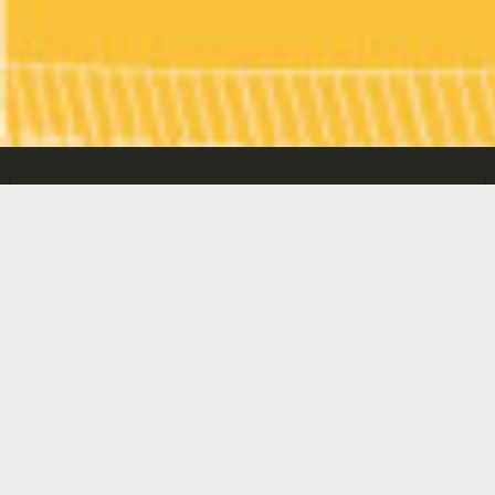
ホーム
楽曲一覧
M-Q BOOTH店
©2026
M-QUARTETTO
Powered by
WordPress
Theme by
Simple Days