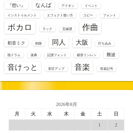
なんば
『想い』
アドオン
イベント
インストゥルメント
エフェクト使い方
コピー
フォント
ボカロ
作曲
ラック
五線譜
同人
大阪
初音ミク
削除
打ち込み
難波
指ドラム
楽典
記譜フォント
鏡音リンレン
音楽
音けっと
音圧アップ
音楽記号
2026年8月
月
火
水
木
金
土
日
1
2